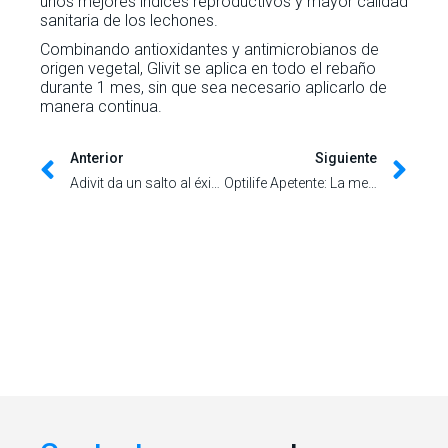
unos mejores índices reproductivos y mayor calidad
sanitaria de los lechones.
Combinando antioxidantes y antimicrobianos de
origen vegetal, Glivit se aplica en todo el rebaño
durante 1 mes, sin que sea necesario aplicarlo de
manera continua.
Anterior
Siguiente
Adivit da un salto al éxito en la calidad del lechón con Enerpig: bioseguridad y bienestar en parideras
Optilife Apetente: La mejor solución a la palatabilidad y seguridad digestiva en lechones