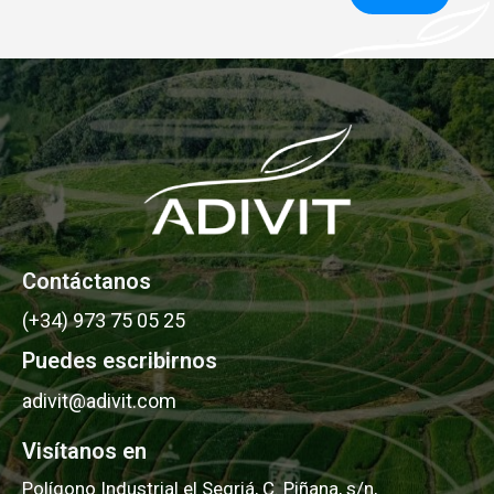
Contáctanos
(+34) 973 75 05 25
Puedes escribirnos
adivit@adivit.com
Visítanos en
Polígono Industrial el Segriá, C. Piñana, s/n,